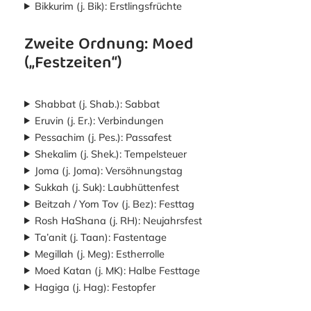
Bikkurim (j. Bik): Erstlingsfrüchte
Zweite Ordnung: Moed
(„Festzeiten“)
Shabbat (j. Shab.): Sabbat
Eruvin (j. Er.): Verbindungen
Pessachim (j. Pes.): Passafest
Shekalim (j. Shek.): Tempelsteuer
Joma (j. Joma): Versöhnungstag
Sukkah (j. Suk): Laubhüttenfest
Beitzah / Yom Tov (j. Bez): Festtag
Rosh HaShana (j. RH): Neujahrsfest
Ta’anit (j. Taan): Fastentage
Megillah (j. Meg): Estherrolle
Moed Katan (j. MK): Halbe Festtage
Hagiga (j. Hag): Festopfer