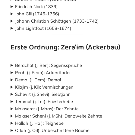
Friedrich Nork (1839)
John Gill (1746-1766)
Johann Christian Schöttgen (1733-1742)
John Lightfoot (1658-1674)
Erste Ordnung: Zera’im (Ackerbau)
Berachot (j. Ber.): Segenssprüche
Peah (j. Peah): Ackerränder
Demai (j. Dem): Demai
Kilajim (j. Kil): Vermischungen
Scheviit (j. Shevi): Siebtjahr
Terumot (j. Ter): Priesterhebe
Ma’aserot (j. Maas): Der Zehnte
Ma’aser Scheni (j. MSh): Der zweite Zehnte
Hallah (j. Hal): Teighebe
Orlah (j. Orl): Unbeschnittene Bäume