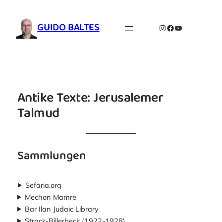
Zum
Inhalt
GUIDO BALTES
Instagram
Facebook
YouTube
springen
Antike Texte: Jerusalemer
Talmud
Sammlungen
Sefaria.org
Mechon Mamre
Bar Ilan Judaic Library
Strack-Billerbeck (1922-1928)