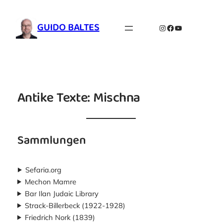
Zum
Inhalt
GUIDO BALTES
Instagram
Facebook
YouTube
springen
Antike Texte: Mischna
Sammlungen
Sefaria.org
Mechon Mamre
Bar Ilan Judaic Library
Strack-Billerbeck (1922-1928)
Friedrich Nork (1839)