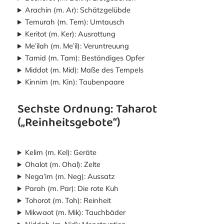
Arachin (m. Ar): Schätzgelübde
Temurah (m. Tem): Umtausch
Keritot (m. Ker): Ausrottung
Me’ilah (m. Me’il): Veruntreuung
Tamid (m. Tam): Beständiges Opfer
Middot (m. Mid): Maße des Tempels
Kinnim (m. Kin): Taubenpaare
Sechste Ordnung: Taharot
(„Reinheitsgebote“)
Kelim (m. Kel): Geräte
Ohalot (m. Ohal): Zelte
Nega’im (m. Neg): Aussatz
Parah (m. Par): Die rote Kuh
Tohorot (m. Toh): Reinheit
Mikwaot (m. Mik): Tauchbäder