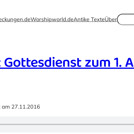
Suche
eckungen.de
Worshipworld.de
Antike Texte
Über
 Gottesdienst zum 1. 
st am 27.11.2016