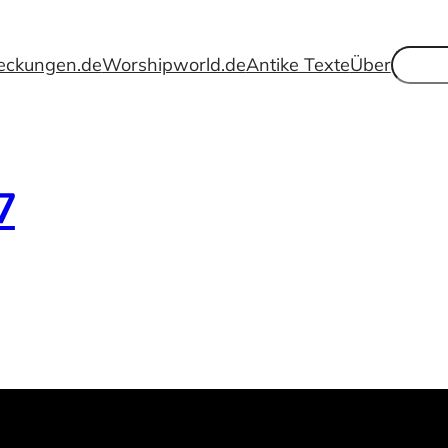
Suche
eckungen.de
Worshipworld.de
Antike Texte
Über
7