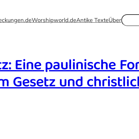
Suche
eckungen.de
Worshipworld.de
Antike Texte
Über
z: Eine paulinische F
 Gesetz und christlich