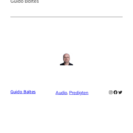
Guido Baltes
Guido Baltes
Instagram
Faceboo
Twitte
Audio
, 
Predigten