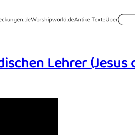
Suche
eckungen.de
Worshipworld.de
Antike Texte
Über
ischen Lehrer (Jesus de