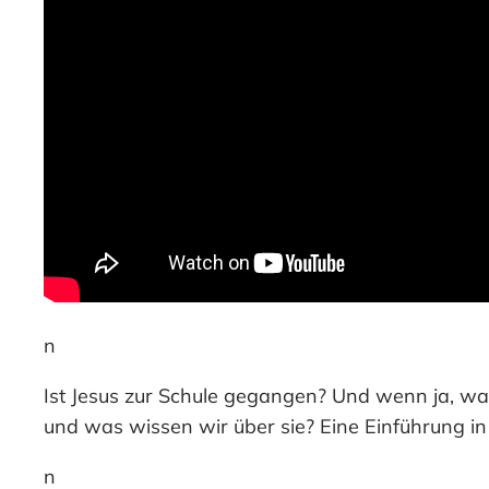
n
Ist Jesus zur Schule gegangen? Und wenn ja, was
und was wissen wir über sie? Eine Einführung in
n