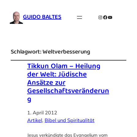
GUIDO BALTES
Instagram
Facebook
YouTube
Schlagwort:
Weltverbesserung
Tikkun Olam – Heilung
der Welt: Jüdische
Ansätze zur
Gesellschaftsveränderun
g
1. April 2012
Artikel
, 
Bibel und Spiritualität
Jesus verkündigte das Evangelium vom