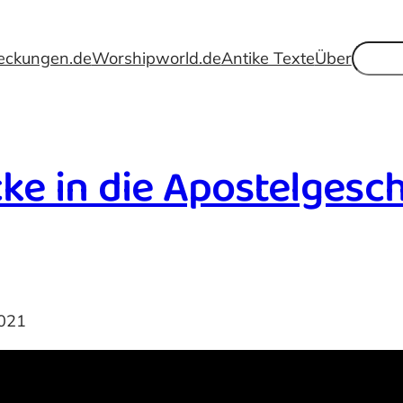
Suche
eckungen.de
Worshipworld.de
Antike Texte
Über
ke in die Apostelgesch
2021