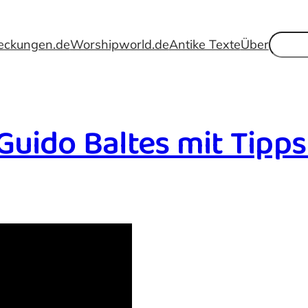
Suche
eckungen.de
Worshipworld.de
Antike Texte
Über
Guido Baltes mit Tipp