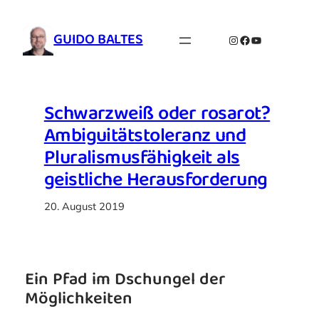
Zum
Inhalt
GUIDO BALTES
Instagram
Facebook
YouTube
springen
Schwarzweiß oder rosarot?
Ambiguitätstoleranz und
Pluralismusfähigkeit als
geistliche Herausforderung
20. August 2019
Ein Pfad im Dschungel der
Möglichkeiten