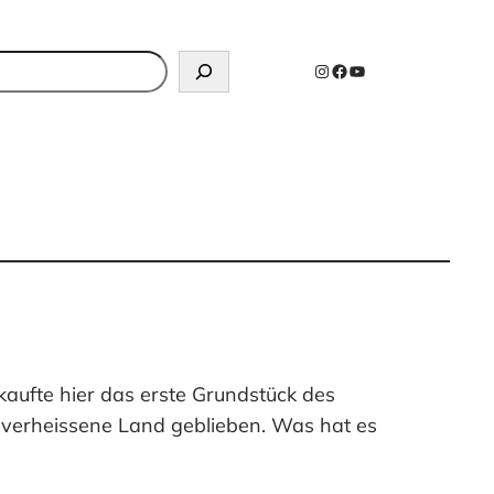
n
Instagram
Facebook
YouTube
kaufte hier das erste Grundstück des
s verheissene Land geblieben. Was hat es