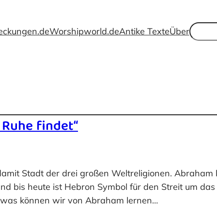
Suche
eckungen.de
Worshipworld.de
Antike Texte
Über
 Ruhe findet“
damit Stadt der drei großen Weltreligionen. Abraham 
Und bis heute ist Hebron Symbol für den Streit um da
nd was können wir von Abraham lernen…