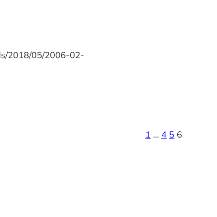
ads/2018/05/2006-02-
1
…
4
5
6