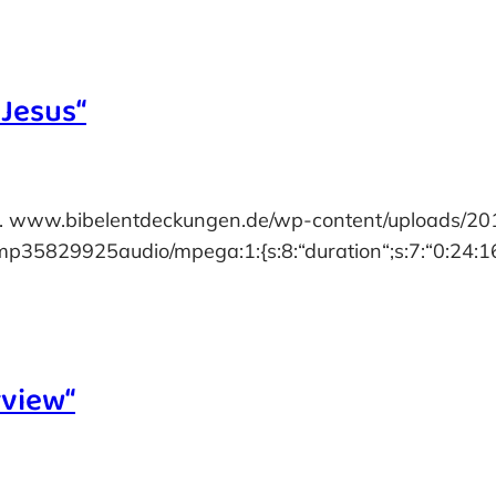
Jesus“
6. www.bibelentdeckungen.de/wp-content/uploads/2
35829925audio/mpega:1:{s:8:“duration“;s:7:“0:24:16
rview“