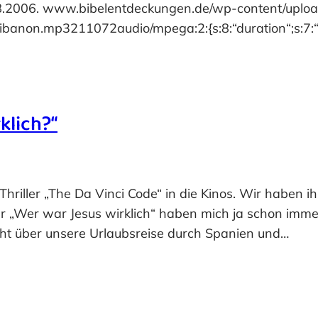
08.2006. www.bibelentdeckungen.de/wp-content/uplo
non.mp3211072audio/mpega:2:{s:8:“duration“;s:7:“0:00
klich?“
Thriller „The Da Vinci Code“ in die Kinos. Wir haben i
Wer war Jesus wirklich“ haben mich ja schon immer 
icht über unsere Urlaubsreise durch Spanien und…