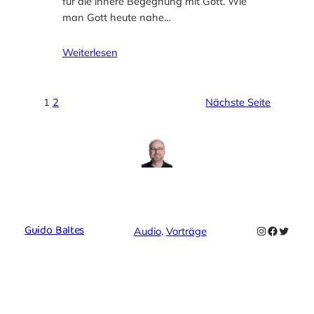
für die innere Begegnung mit Gott. Wie
man Gott heute nahe…
Weiterlesen
1
2
Nächste Seite
Guido Baltes
Instagram
Faceboo
Twitte
Audio
, 
Vorträge