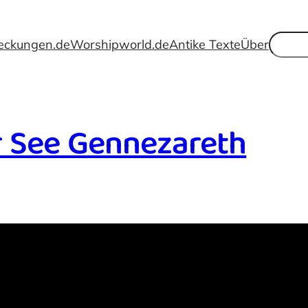
Suche
eckungen.de
Worshipworld.de
Antike Texte
Über
r See Gennezareth