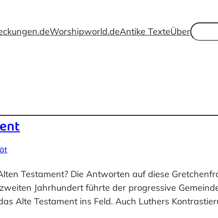
Suche
eckungen.de
Worshipworld.de
Antike Texte
Über
ment
tät
 Alten Testament? Die Antworten auf diese Gretchenf
 zweiten Jahrhundert führte der progressive Gemeind
as Alte Testament ins Feld. Auch Luthers Kontrastie