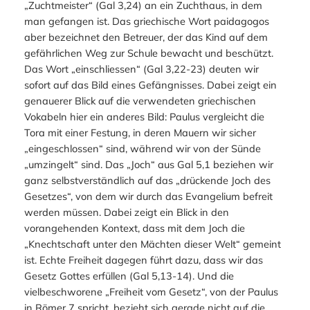
„Zuchtmeister“ (Gal 3,24) an ein Zuchthaus, in dem
man gefangen ist. Das griechische Wort
paidagogos
aber bezeichnet den Betreuer, der das Kind auf dem
gefährlichen Weg zur Schule bewacht und beschützt.
Das Wort „einschliessen“ (Gal 3,22-23) deuten wir
sofort auf das Bild eines Gefängnisses. Dabei zeigt ein
genauerer Blick auf die verwendeten griechischen
Vokabeln hier ein anderes Bild: Paulus vergleicht die
Tora mit einer Festung, in deren Mauern wir sicher
„eingeschlossen“ sind, während wir von der Sünde
„umzingelt“ sind. Das „Joch“ aus Gal 5,1 beziehen wir
ganz selbstverständlich auf das „drückende Joch des
Gesetzes“, von dem wir durch das Evangelium befreit
werden müssen. Dabei zeigt ein Blick in den
vorangehenden Kontext, dass mit dem Joch die
„Knechtschaft unter den Mächten dieser Welt“ gemeint
ist. Echte Freiheit dagegen führt dazu, dass wir das
Gesetz Gottes erfüllen (Gal 5,13-14). Und die
vielbeschworene „Freiheit vom Gesetz“, von der Paulus
in Römer 7 spricht, bezieht sich gerade nicht auf die