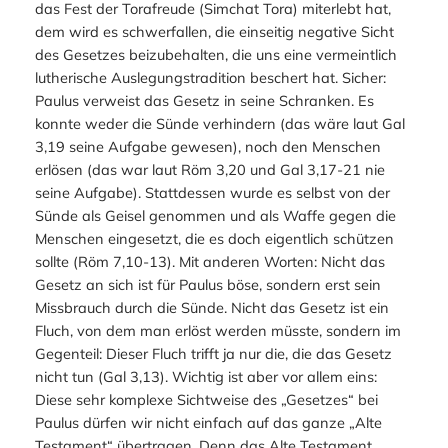
das Fest der Torafreude (
Simchat Tora
) miterlebt hat,
dem wird es schwerfallen, die einseitig negative Sicht
des Gesetzes beizubehalten, die uns eine vermeintlich
lutherische Auslegungstradition beschert hat. Sicher:
Paulus verweist das Gesetz in seine Schranken. Es
konnte weder die Sünde verhindern (das wäre laut Gal
3,19 seine Aufgabe gewesen), noch den Menschen
erlösen (das war laut Röm 3,20 und Gal 3,17-21 nie
seine Aufgabe). Stattdessen wurde es selbst von der
Sünde als Geisel genommen und als Waffe gegen die
Menschen eingesetzt, die es doch eigentlich schützen
sollte (Röm 7,10-13). Mit anderen Worten: Nicht das
Gesetz an sich ist für Paulus böse, sondern erst sein
Missbrauch durch die Sünde. Nicht das Gesetz ist ein
Fluch, von dem man erlöst werden müsste, sondern im
Gegenteil: Dieser Fluch trifft ja nur die, die das Gesetz
nicht
tun (Gal 3,13). Wichtig ist aber vor allem eins:
Diese sehr komplexe Sichtweise des „Gesetzes“ bei
Paulus dürfen wir nicht einfach auf das ganze „Alte
Testament“ übertragen. Denn das Alte Testament