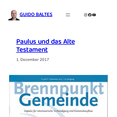
Zum
Inhalt
GUIDO BALTES
Instagram
Facebook
YouTube
springen
Paulus und das Alte
Testament
1. Dezember 2017