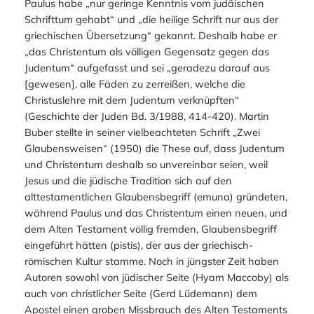
Paulus habe „nur geringe Kenntnis vom judäischen
Schrifttum gehabt“ und „die heilige Schrift nur aus der
griechischen Übersetzung“ gekannt. Deshalb habe er
„das Christentum als völligen Gegensatz gegen das
Judentum“ aufgefasst und sei „geradezu darauf aus
[gewesen], alle Fäden zu zerreißen, welche die
Christuslehre mit dem Judentum verknüpften“
(Geschichte der Juden Bd. 3/1988, 414-420). Martin
Buber stellte in seiner vielbeachteten Schrift „Zwei
Glaubensweisen“ (1950) die These auf, dass Judentum
und Christentum deshalb so unvereinbar seien, weil
Jesus und die jüdische Tradition sich auf den
alttestamentlichen Glaubensbegriff (
emuna
) gründeten,
während Paulus und das Christentum einen neuen, und
dem Alten Testament völlig fremden, Glaubensbegriff
eingeführt hätten (
pistis
), der aus der griechisch-
römischen Kultur stamme. Noch in jüngster Zeit haben
Autoren sowohl von jüdischer Seite (Hyam Maccoby) als
auch von christlicher Seite (Gerd Lüdemann) dem
Apostel einen groben Missbrauch des Alten Testaments