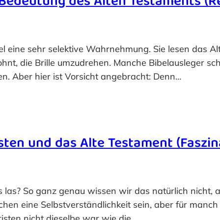
ur Bedeutung des Alten Testaments (
l eine sehr selektive Wahrnehmung. Sie lesen das Alt
 lohnt, die Brille umzudrehen. Manche Bibelausleger s
en. Aber hier ist Vorsicht angebracht: Denn…
risten und das Alte Testament (Faszin
s las? So ganz genau wissen wir das natürlich nicht, a
en eine Selbstverständlichkeit sein, aber für manch 
isten nicht dieselbe war wie die,…