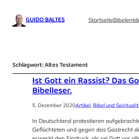
GUIDO BALTES
Startseite
Bibelentd
Schlagwort:
Altes Testament
Ist Gott ein Rassist? Das 
Bibelleser.
5. Dezember 2020
Artikel
, 
Bibel und Spirituali
In Deutschland protestieren aufgebrac
Geflüchteten und gegen das Gastrecht d
erweckt den Eindruck, als sei Gott vor 