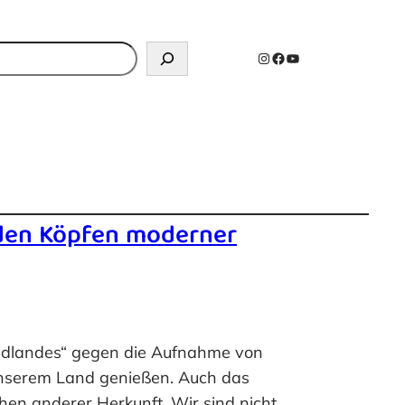
n
Instagram
Facebook
YouTube
n den Köpfen moderner
ndlandes“ gegen die Aufnahme von
 unserem Land genießen. Auch das
hen anderer Herkunft. Wir sind nicht