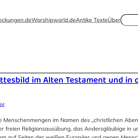
Suche
eckungen.de
Worshipworld.de
Antike Texte
Über
Gottesbild im Alten Testament und i
tät
hte Menschenmengen im Namen des „christlichen Abe
er freien Religionsausübung, das Andersgläubige in
allem auf Seiten der weißen Europäer und gegen Mensc