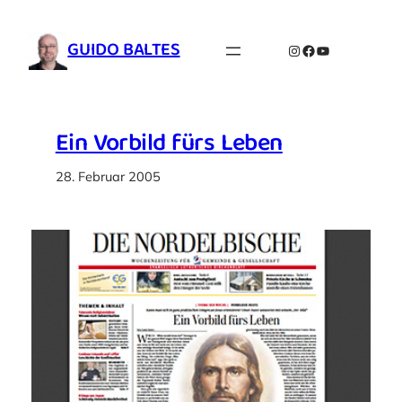
Zum
Inhalt
GUIDO BALTES
Instagram
Facebook
YouTube
springen
Ein Vorbild fürs Leben
28. Februar 2005